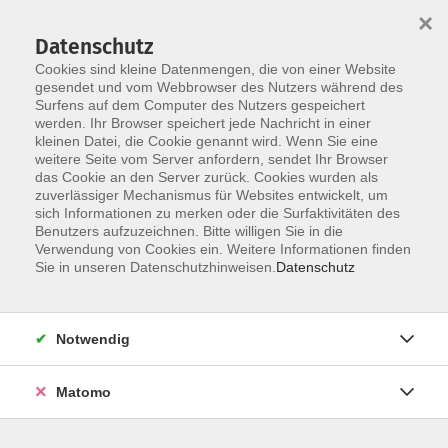
Startseite
Über uns
Informationen
Veranstaltungen
×
Kategorien
Dozent*innen
ILIAS
Datenschutz
Cookies sind kleine Datenmengen, die von einer Website
gesendet und vom Webbrowser des Nutzers während des
Surfens auf dem Computer des Nutzers gespeichert
werden. Ihr Browser speichert jede Nachricht in einer
kleinen Datei, die Cookie genannt wird. Wenn Sie eine
weitere Seite vom Server anfordern, sendet Ihr Browser
Skip to main content
You are here:
das Cookie an den Server zurück. Cookies wurden als
Übersicht
zuverlässiger Mechanismus für Websites entwickelt, um
sich Informationen zu merken oder die Surfaktivitäten des
Benutzers aufzuzeichnen. Bitte willigen Sie in die
Verwendung von Cookies ein. Weitere Informationen finden
Kategorien - Alle Kategorien
Sie in unseren Datenschutzhinweisen.
Datenschutz
Notwendig
Modul 2: Der Nahostkonflikt
Matomo