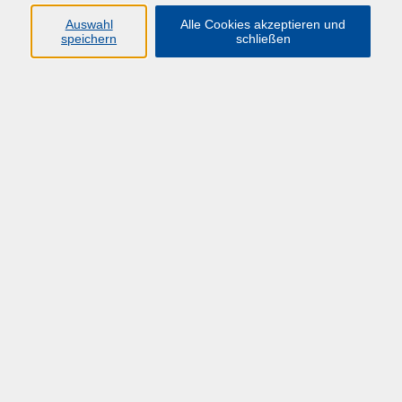
Auswahl
Alle Cookies akzeptieren und
speichern
schließen
Übersicht über unsere Dozent*innen
Böddeker, Stefanie
Organisationsentwicklung
Mo. 18.05.2026 09:30
Bonn
zurück zur Übersicht