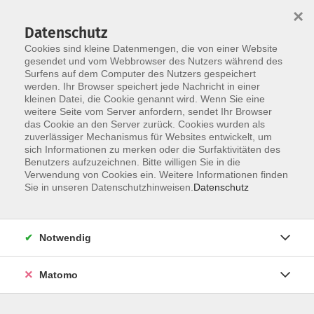
Startseite
Über uns
Informationen
Veranstaltungen
×
Kategorien
Dozent*innen
ILIAS
Datenschutz
Cookies sind kleine Datenmengen, die von einer Website
gesendet und vom Webbrowser des Nutzers während des
Surfens auf dem Computer des Nutzers gespeichert
werden. Ihr Browser speichert jede Nachricht in einer
kleinen Datei, die Cookie genannt wird. Wenn Sie eine
weitere Seite vom Server anfordern, sendet Ihr Browser
Skip to main content
You are here:
das Cookie an den Server zurück. Cookies wurden als
Dozent*innen
zuverlässiger Mechanismus für Websites entwickelt, um
sich Informationen zu merken oder die Surfaktivitäten des
Benutzers aufzuzeichnen. Bitte willigen Sie in die
Verwendung von Cookies ein. Weitere Informationen finden
Dozent*in werden
Sie in unseren Datenschutzhinweisen.
Datenschutz
Wir sind kontinuierlich auf der Suche nach qualifizierten
Trainer*innen für die entsprechenden Themenfelder
Notwendig
unseres Veranstaltungsangebot, um unseren
Dozent*innen-Pool zu erweitern.
Hier
können Sie sich als
Matomo
Dozent*in bewerben.