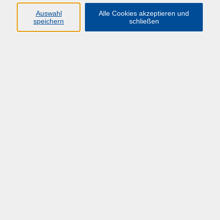
Auswahl
Alle Cookies akzeptieren und
speichern
schließen
Übersicht über unsere Dozent*innen
Kunert, Dr. Sebastian
Finanzmanagement
Mi. 24.06.2026 10:00
Herdecke
Finanzmanagement
Di. 30.06.2026 10:00
Herdecke