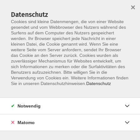
Startseite
Über uns
Informationen
Veranstaltungen
×
Kategorien
Dozent*innen
ILIAS
Datenschutz
Cookies sind kleine Datenmengen, die von einer Website
gesendet und vom Webbrowser des Nutzers während des
Surfens auf dem Computer des Nutzers gespeichert
werden. Ihr Browser speichert jede Nachricht in einer
kleinen Datei, die Cookie genannt wird. Wenn Sie eine
weitere Seite vom Server anfordern, sendet Ihr Browser
Skip to main content
You are here:
das Cookie an den Server zurück. Cookies wurden als
Dozent*innen
zuverlässiger Mechanismus für Websites entwickelt, um
sich Informationen zu merken oder die Surfaktivitäten des
Benutzers aufzuzeichnen. Bitte willigen Sie in die
Verwendung von Cookies ein. Weitere Informationen finden
Dozent*in werden
Sie in unseren Datenschutzhinweisen.
Datenschutz
Wir sind kontinuierlich auf der Suche nach qualifizierten
Trainer*innen für die entsprechenden Themenfelder
Notwendig
unseres Veranstaltungsangebot, um unseren
Dozent*innen-Pool zu erweitern.
Hier
können Sie sich als
Matomo
Dozent*in bewerben.