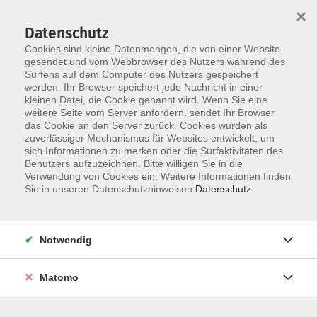
Startseite
Über uns
Informationen
Veranstaltungen
×
Kategorien
Dozent*innen
ILIAS
Datenschutz
Cookies sind kleine Datenmengen, die von einer Website
gesendet und vom Webbrowser des Nutzers während des
Surfens auf dem Computer des Nutzers gespeichert
werden. Ihr Browser speichert jede Nachricht in einer
kleinen Datei, die Cookie genannt wird. Wenn Sie eine
weitere Seite vom Server anfordern, sendet Ihr Browser
Skip to main content
You are here:
das Cookie an den Server zurück. Cookies wurden als
Dozent*innen
zuverlässiger Mechanismus für Websites entwickelt, um
sich Informationen zu merken oder die Surfaktivitäten des
Benutzers aufzuzeichnen. Bitte willigen Sie in die
Verwendung von Cookies ein. Weitere Informationen finden
Dozent*in werden
Sie in unseren Datenschutzhinweisen.
Datenschutz
Wir sind kontinuierlich auf der Suche nach qualifizierten
Trainer*innen für die entsprechenden Themenfelder
Notwendig
unseres Veranstaltungsangebot, um unseren
Dozent*innen-Pool zu erweitern.
Hier
können Sie sich als
Matomo
Dozent*in bewerben.