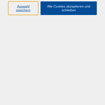
Auswahl
Alle Cookies akzeptieren und
speichern
schließen
Übersicht über unsere Dozent*innen
Müller, Mechthild
Machtmissbrauch an Hochschulen
Mi. 25.02.2026 10:00
Herne
zurück zur Übersicht