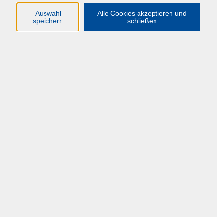
Auswahl
Alle Cookies akzeptieren und
speichern
schließen
Übersicht über unsere Dozent*innen
Der Dozent konnte leider nicht gefunden
werden
Impressum
Datenschutzerklärung
Barrierefreiheit
HÜF-NRW
Universitätstraße 27