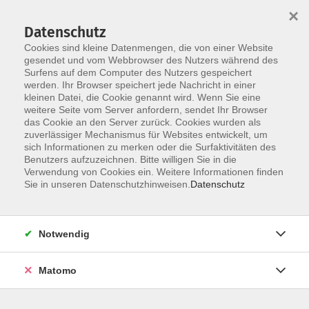
Startseite
Über uns
Informationen
Veranstaltungen
×
Kategorien
Dozent*innen
ILIAS
Datenschutz
Cookies sind kleine Datenmengen, die von einer Website
gesendet und vom Webbrowser des Nutzers während des
Surfens auf dem Computer des Nutzers gespeichert
werden. Ihr Browser speichert jede Nachricht in einer
kleinen Datei, die Cookie genannt wird. Wenn Sie eine
weitere Seite vom Server anfordern, sendet Ihr Browser
Skip to main content
You are here:
das Cookie an den Server zurück. Cookies wurden als
Dozent*innen
zuverlässiger Mechanismus für Websites entwickelt, um
sich Informationen zu merken oder die Surfaktivitäten des
Benutzers aufzuzeichnen. Bitte willigen Sie in die
Verwendung von Cookies ein. Weitere Informationen finden
Dozent*in werden
Sie in unseren Datenschutzhinweisen.
Datenschutz
Wir sind kontinuierlich auf der Suche nach qualifizierten
Trainer*innen für die entsprechenden Themenfelder
Notwendig
unseres Veranstaltungsangebot, um unseren
Dozent*innen-Pool zu erweitern.
Hier
können Sie sich als
Matomo
Dozent*in bewerben.