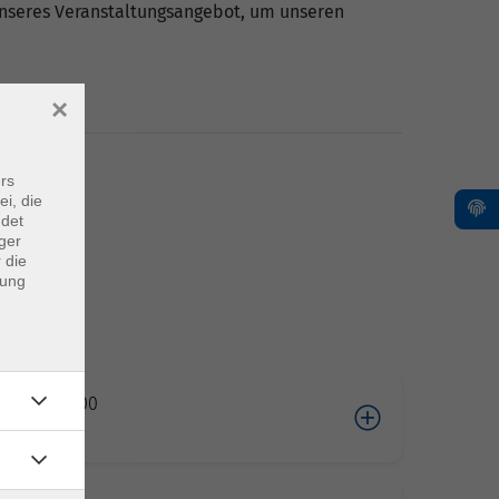
 unseres Veranstaltungsangebot, um unseren
×
rs
ei, die
ndet
ger
 die
dung
06.2026 10:00
cke