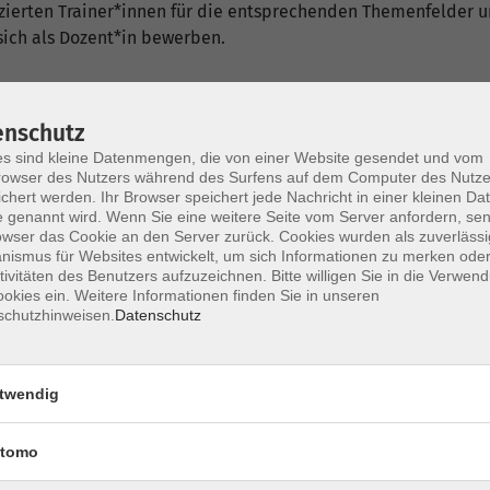
fizierten Trainer*innen für die entsprechenden Themenfelder
ich als Dozent*in bewerben.
enschutz
s sind kleine Datenmengen, die von einer Website gesendet und vom
owser des Nutzers während des Surfens auf dem Computer des Nutze
chert werden. Ihr Browser speichert jede Nachricht in einer kleinen Dat
nt*innen
 genannt wird. Wenn Sie eine weitere Seite vom Server anfordern, se
owser das Cookie an den Server zurück. Cookies wurden als zuverlässi
ismus für Websites entwickelt, um sich Informationen zu merken oder
tivitäten des Benutzers aufzuzeichnen. Bitte willigen Sie in die Verwen
okies ein. Weitere Informationen finden Sie in unseren
schutzhinweisen.
Datenschutz
twendig
Mi. 24.
HAW, Kunst-/Musikhochschulen
Herde
tomo