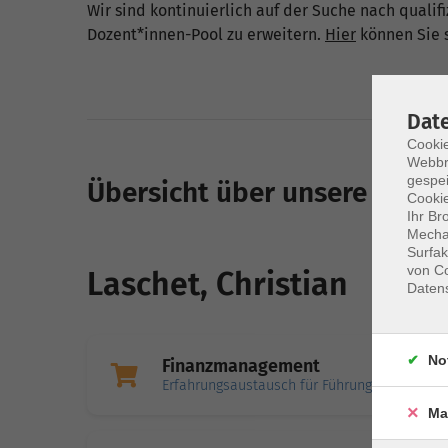
Wir sind kontinuierlich auf der Suche nach quali
Dozent*innen-Pool zu erweitern.
Hier
können Sie s
Dat
Cookie
Webbr
gespei
Übersicht über unsere Doze
Cookie
Ihr Br
Mechan
Surfak
von Co
Laschet, Christian
Daten
No
Finanzmanagement
Erfahrungsaustausch für Führungskräfte in 
Ma