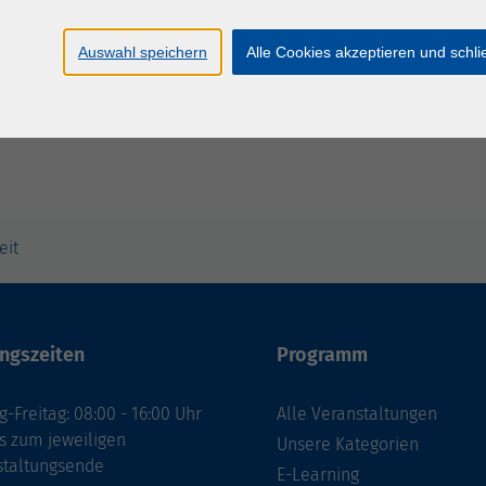
Di. 30.
niversitäten
Herde
Auswahl speichern
Alle Cookies akzeptieren und schl
eit
ngszeiten
Programm
-Freitag: 08:00 - 16:00 Uhr
Alle Veranstaltungen
s zum jeweiligen
Unsere Kategorien
staltungsende
E-Learning