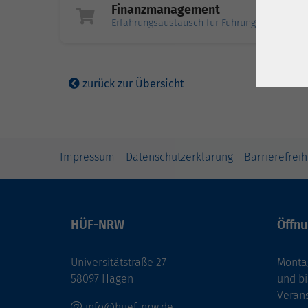
Finanzmanagement
Erfahrungsaustausch für Führungskräfte in U
zurück zur Übersicht
Impressum
Datenschutzerklärung
Barrierefreih
HÜF-NRW
Öffnu
Universitätstraße 27
Montag
58097 Hagen
und bi
Veran
info@huef-nrw.de