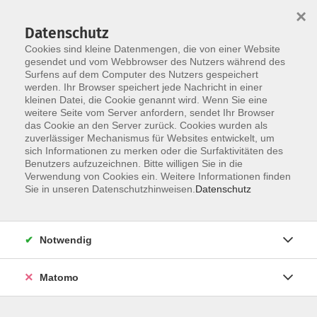
Startseite
Über uns
Informationen
Veranstaltungen
×
Kategorien
Dozent*innen
ILIAS
Datenschutz
Cookies sind kleine Datenmengen, die von einer Website
gesendet und vom Webbrowser des Nutzers während des
Surfens auf dem Computer des Nutzers gespeichert
werden. Ihr Browser speichert jede Nachricht in einer
kleinen Datei, die Cookie genannt wird. Wenn Sie eine
weitere Seite vom Server anfordern, sendet Ihr Browser
Skip to main content
You are here:
das Cookie an den Server zurück. Cookies wurden als
Dozent*innen
zuverlässiger Mechanismus für Websites entwickelt, um
sich Informationen zu merken oder die Surfaktivitäten des
Benutzers aufzuzeichnen. Bitte willigen Sie in die
Verwendung von Cookies ein. Weitere Informationen finden
Dozent*in werden
Sie in unseren Datenschutzhinweisen.
Datenschutz
Wir sind kontinuierlich auf der Suche nach qualifizierten
Trainer*innen für die entsprechenden Themenfelder
Notwendig
unseres Veranstaltungsangebot, um unseren
Dozent*innen-Pool zu erweitern.
Hier
können Sie sich als
Matomo
Dozent*in bewerben.