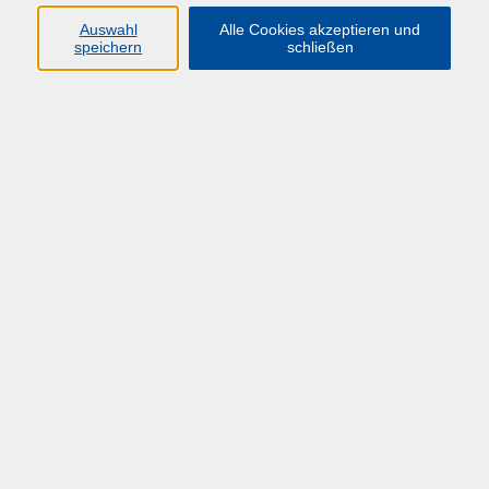
Auswahl
Alle Cookies akzeptieren und
speichern
schließen
Übersicht über unsere Dozent*innen
Schmitz, Astrid
Forschungs- und TransfermanagerInnen
Do. 24.09.2026 10:00
Herdecke
zurück zur Übersicht