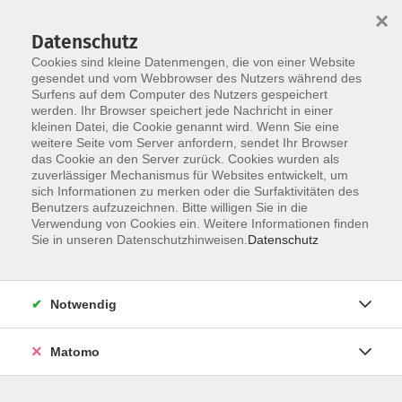
Startseite
Über uns
Informationen
Veranstaltungen
×
Kategorien
Dozent*innen
ILIAS
Datenschutz
Cookies sind kleine Datenmengen, die von einer Website
gesendet und vom Webbrowser des Nutzers während des
Surfens auf dem Computer des Nutzers gespeichert
werden. Ihr Browser speichert jede Nachricht in einer
kleinen Datei, die Cookie genannt wird. Wenn Sie eine
weitere Seite vom Server anfordern, sendet Ihr Browser
Skip to main content
You are here:
das Cookie an den Server zurück. Cookies wurden als
Dozent*innen
zuverlässiger Mechanismus für Websites entwickelt, um
sich Informationen zu merken oder die Surfaktivitäten des
Benutzers aufzuzeichnen. Bitte willigen Sie in die
Verwendung von Cookies ein. Weitere Informationen finden
Dozent*in werden
Sie in unseren Datenschutzhinweisen.
Datenschutz
Wir sind kontinuierlich auf der Suche nach qualifizierten
Trainer*innen für die entsprechenden Themenfelder
Notwendig
unseres Veranstaltungsangebot, um unseren
Dozent*innen-Pool zu erweitern.
Hier
können Sie sich als
Matomo
Dozent*in bewerben.