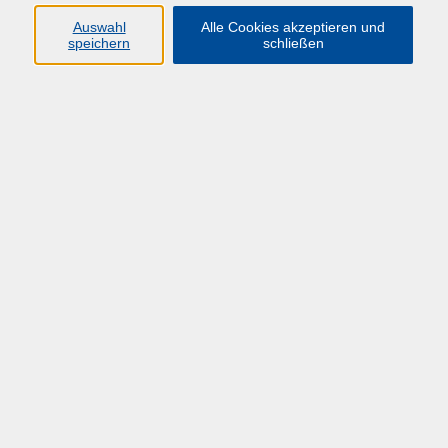
Auswahl
Alle Cookies akzeptieren und
speichern
schließen
Übersicht über unsere Dozent*innen
Der Dozent konnte leider nicht gefunden
werden
Impressum
Datenschutzerklärung
Barrierefreiheit
HÜF-NRW
Universitätstraße 27