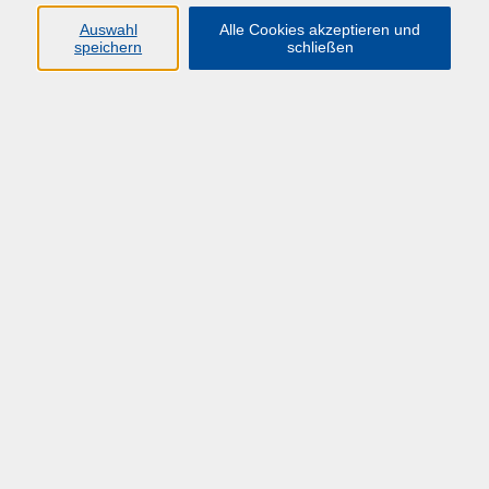
Auswahl
Alle Cookies akzeptieren und
speichern
schließen
Übersicht über unsere Dozent*innen
Vorspel, Dr. Luzia
Gewinnung neuer PR Mitglieder +
Wissensmanagement
Mi. 28.10.2026 10:00
Herne
zurück zur Übersicht