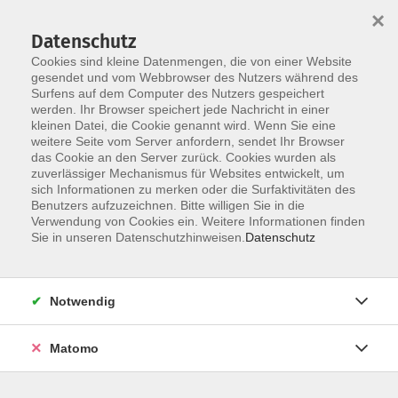
Startseite
Über uns
Informationen
Veranstaltungen
×
Kategorien
Dozent*innen
ILIAS
Datenschutz
Cookies sind kleine Datenmengen, die von einer Website
gesendet und vom Webbrowser des Nutzers während des
Surfens auf dem Computer des Nutzers gespeichert
werden. Ihr Browser speichert jede Nachricht in einer
kleinen Datei, die Cookie genannt wird. Wenn Sie eine
weitere Seite vom Server anfordern, sendet Ihr Browser
Skip to main content
You are here:
das Cookie an den Server zurück. Cookies wurden als
Dozent*innen
zuverlässiger Mechanismus für Websites entwickelt, um
sich Informationen zu merken oder die Surfaktivitäten des
Benutzers aufzuzeichnen. Bitte willigen Sie in die
Verwendung von Cookies ein. Weitere Informationen finden
Dozent*in werden
Sie in unseren Datenschutzhinweisen.
Datenschutz
Wir sind kontinuierlich auf der Suche nach qualifizierten
Trainer*innen für die entsprechenden Themenfelder
Notwendig
unseres Veranstaltungsangebot, um unseren
Dozent*innen-Pool zu erweitern.
Hier
können Sie sich als
Matomo
Dozent*in bewerben.