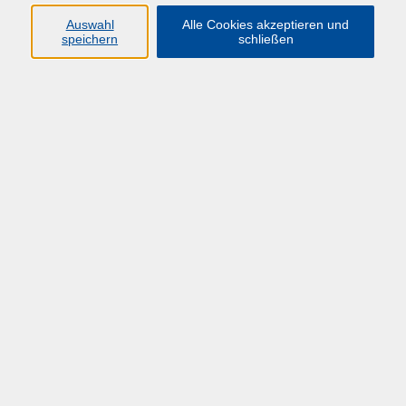
Auswahl
Alle Cookies akzeptieren und
speichern
schließen
Übersicht über unsere Dozent*innen
Sickendiek, Dr. Ursel
Grundlagen der Beratung im Hochschulkontext
Mo. 02.11.2026 10:00
Hagen
zurück zur Übersicht