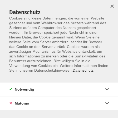
Startseite
Über uns
Informationen
Veranstaltungen
×
Kategorien
Dozent*innen
ILIAS
Datenschutz
Cookies sind kleine Datenmengen, die von einer Website
gesendet und vom Webbrowser des Nutzers während des
Surfens auf dem Computer des Nutzers gespeichert
werden. Ihr Browser speichert jede Nachricht in einer
kleinen Datei, die Cookie genannt wird. Wenn Sie eine
weitere Seite vom Server anfordern, sendet Ihr Browser
Skip to main content
You are here:
das Cookie an den Server zurück. Cookies wurden als
Dozent*innen
zuverlässiger Mechanismus für Websites entwickelt, um
sich Informationen zu merken oder die Surfaktivitäten des
Benutzers aufzuzeichnen. Bitte willigen Sie in die
Verwendung von Cookies ein. Weitere Informationen finden
Dozent*in werden
Sie in unseren Datenschutzhinweisen.
Datenschutz
Wir sind kontinuierlich auf der Suche nach qualifizierten
Trainer*innen für die entsprechenden Themenfelder
Notwendig
unseres Veranstaltungsangebot, um unseren
Dozent*innen-Pool zu erweitern.
Hier
können Sie sich als
Matomo
Dozent*in bewerben.