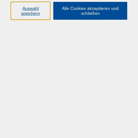
Auswahl
Alle Cookies akzeptieren und
speichern
schließen
Übersicht über unsere Dozent*innen
Popke, Manuela
Drittmittel
Do. 21.05.2026 10:00
Hagen
zurück zur Übersicht