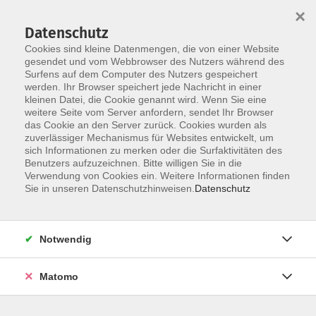
Startseite
Über uns
Informationen
Veranstaltungen
×
Kategorien
Dozent*innen
ILIAS
Datenschutz
Cookies sind kleine Datenmengen, die von einer Website
gesendet und vom Webbrowser des Nutzers während des
Surfens auf dem Computer des Nutzers gespeichert
werden. Ihr Browser speichert jede Nachricht in einer
kleinen Datei, die Cookie genannt wird. Wenn Sie eine
weitere Seite vom Server anfordern, sendet Ihr Browser
Skip to main content
You are here:
das Cookie an den Server zurück. Cookies wurden als
Dozent*innen
zuverlässiger Mechanismus für Websites entwickelt, um
sich Informationen zu merken oder die Surfaktivitäten des
Benutzers aufzuzeichnen. Bitte willigen Sie in die
Verwendung von Cookies ein. Weitere Informationen finden
Dozent*in werden
Sie in unseren Datenschutzhinweisen.
Datenschutz
Wir sind kontinuierlich auf der Suche nach qualifizierten
Trainer*innen für die entsprechenden Themenfelder
Notwendig
unseres Veranstaltungsangebot, um unseren
Dozent*innen-Pool zu erweitern.
Hier
können Sie sich als
Matomo
Dozent*in bewerben.