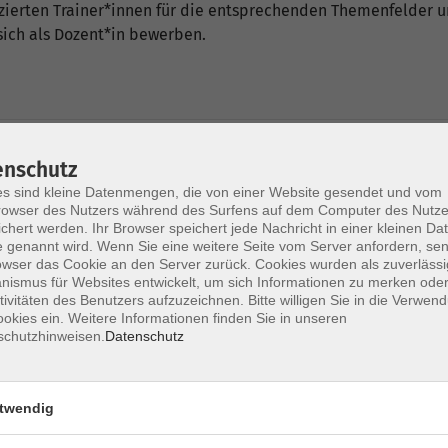
fizierten Trainer*innen für die entsprechenden Themenfelder
ich als Dozent*in bewerben.
enschutz
nt*innen
s sind kleine Datenmengen, die von einer Website gesendet und vom
owser des Nutzers während des Surfens auf dem Computer des Nutze
chert werden. Ihr Browser speichert jede Nachricht in einer kleinen Dat
 genannt wird. Wenn Sie eine weitere Seite vom Server anfordern, se
owser das Cookie an den Server zurück. Cookies wurden als zuverlässi
ismus für Websites entwickelt, um sich Informationen zu merken oder
tivitäten des Benutzers aufzuzeichnen. Bitte willigen Sie in die Verwen
okies ein. Weitere Informationen finden Sie in unseren
schutzhinweisen.
Datenschutz
Fr. 06.
twicklung
*Onlin
twendig