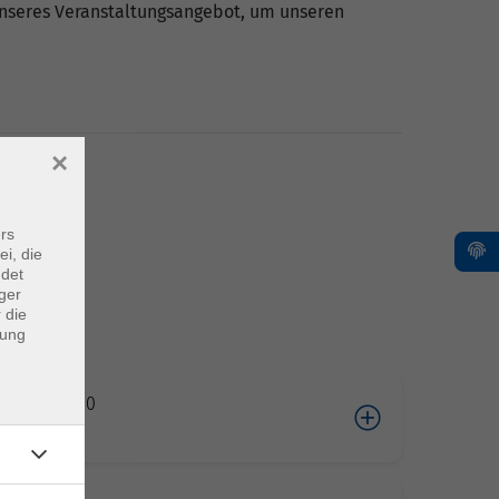
 unseres Veranstaltungsangebot, um unseren
×
rs
ei, die
ndet
ger
 die
dung
03.2026 09:00
e*