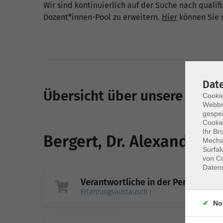
Wir sind kontinuierlich auf der Suche nach quali
Dozent*innen-Pool zu erweitern.
Hier
können Sie s
Dat
Übersicht über unsere Doze
Cookie
Webbr
gespei
Cookie
Ihr Br
Bergert, Dr. Alexander
Mechan
Surfak
von Co
Daten
Verantwortliche in der Personalen
Erfahrungsaustausch I
No