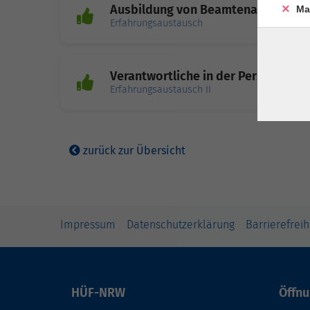
Ausbildung von Beamtenanwärter*i
Ma
Erfahrungsaustausch
Verantwortliche in der Personalent
Erfahrungsaustausch II
zurück zur Übersicht
Impressum
Datenschutzerklärung
Barrierefreih
HÜF-NRW
Öffnu