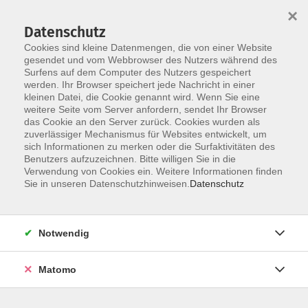
Startseite
Über uns
Informationen
Veranstaltungen
×
Kategorien
Dozent*innen
ILIAS
Datenschutz
Cookies sind kleine Datenmengen, die von einer Website
gesendet und vom Webbrowser des Nutzers während des
Surfens auf dem Computer des Nutzers gespeichert
werden. Ihr Browser speichert jede Nachricht in einer
kleinen Datei, die Cookie genannt wird. Wenn Sie eine
weitere Seite vom Server anfordern, sendet Ihr Browser
Skip to main content
You are here:
das Cookie an den Server zurück. Cookies wurden als
Dozent*innen
zuverlässiger Mechanismus für Websites entwickelt, um
sich Informationen zu merken oder die Surfaktivitäten des
Benutzers aufzuzeichnen. Bitte willigen Sie in die
Verwendung von Cookies ein. Weitere Informationen finden
Dozent*in werden
Sie in unseren Datenschutzhinweisen.
Datenschutz
Wir sind kontinuierlich auf der Suche nach qualifizierten
Trainer*innen für die entsprechenden Themenfelder
Notwendig
unseres Veranstaltungsangebot, um unseren
Dozent*innen-Pool zu erweitern.
Hier
können Sie sich als
Matomo
Dozent*in bewerben.