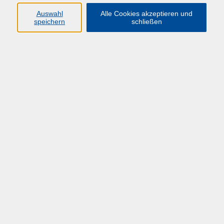
Auswahl
Alle Cookies akzeptieren und
speichern
schließen
Übersicht über unsere Dozent*innen
Sand, Ralf
Beschaffungswesen für Führungskräfte
Mo. 02.03.2026 10:00
Herdecke
zurück zur Übersicht