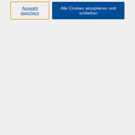
Auswahl
Alle Cookies akzeptieren und
speichern
schließen
Übersicht über unsere Dozent*innen
Kozik, Roland
Hochschulplanung für HAW, Kunst- und
Musikhochschulen
Mo. 20.04.2026 10:00
Hagen
Hochschulplanung für Universitäten
Do. 23.04.2026 10:00
Herdecke