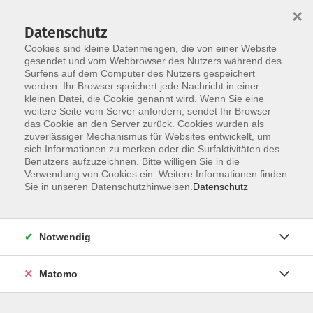
Startseite
Über uns
Informationen
Veranstaltungen
×
Kategorien
Dozent*innen
ILIAS
Datenschutz
Cookies sind kleine Datenmengen, die von einer Website
gesendet und vom Webbrowser des Nutzers während des
Surfens auf dem Computer des Nutzers gespeichert
werden. Ihr Browser speichert jede Nachricht in einer
kleinen Datei, die Cookie genannt wird. Wenn Sie eine
weitere Seite vom Server anfordern, sendet Ihr Browser
Skip to main content
You are here:
das Cookie an den Server zurück. Cookies wurden als
Dozent*innen
zuverlässiger Mechanismus für Websites entwickelt, um
sich Informationen zu merken oder die Surfaktivitäten des
Benutzers aufzuzeichnen. Bitte willigen Sie in die
Verwendung von Cookies ein. Weitere Informationen finden
Dozent*in werden
Sie in unseren Datenschutzhinweisen.
Datenschutz
Wir sind kontinuierlich auf der Suche nach qualifizierten
Trainer*innen für die entsprechenden Themenfelder
Notwendig
unseres Veranstaltungsangebot, um unseren
Dozent*innen-Pool zu erweitern.
Hier
können Sie sich als
Matomo
Dozent*in bewerben.