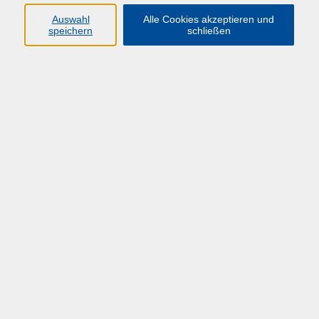
Auswahl
Alle Cookies akzeptieren und
speichern
schließen
Übersicht über unsere Dozent*innen
Kestner, Jan
Fortbildungsbeauftragtentagung
Do. 01.10.2026 10:30
Hamm
zurück zur Übersicht