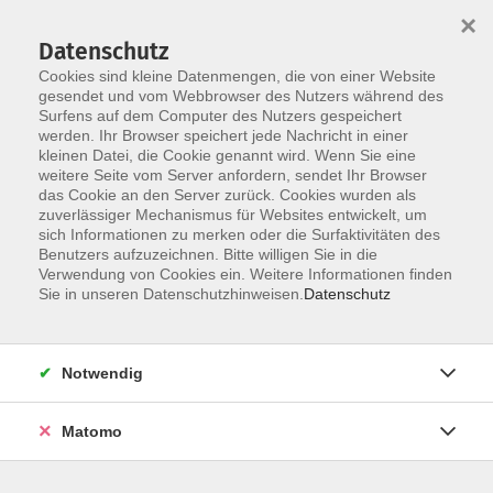
Startseite
Über uns
Informationen
Veranstaltungen
×
Kategorien
Dozent*innen
ILIAS
Datenschutz
Cookies sind kleine Datenmengen, die von einer Website
gesendet und vom Webbrowser des Nutzers während des
Surfens auf dem Computer des Nutzers gespeichert
werden. Ihr Browser speichert jede Nachricht in einer
kleinen Datei, die Cookie genannt wird. Wenn Sie eine
weitere Seite vom Server anfordern, sendet Ihr Browser
Skip to main content
You are here:
das Cookie an den Server zurück. Cookies wurden als
Dozent*innen
zuverlässiger Mechanismus für Websites entwickelt, um
sich Informationen zu merken oder die Surfaktivitäten des
Benutzers aufzuzeichnen. Bitte willigen Sie in die
Verwendung von Cookies ein. Weitere Informationen finden
Dozent*in werden
Sie in unseren Datenschutzhinweisen.
Datenschutz
Wir sind kontinuierlich auf der Suche nach qualifizierten
Trainer*innen für die entsprechenden Themenfelder
Notwendig
unseres Veranstaltungsangebot, um unseren
Dozent*innen-Pool zu erweitern.
Hier
können Sie sich als
Matomo
Dozent*in bewerben.