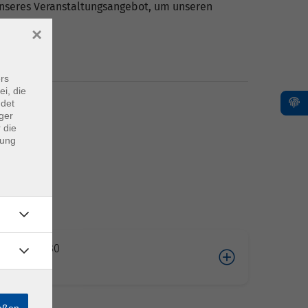
 unseres Veranstaltungsangebot, um unseren
×
rs
ei, die
ndet
ger
 die
dung
10.2026 10:30
ießen