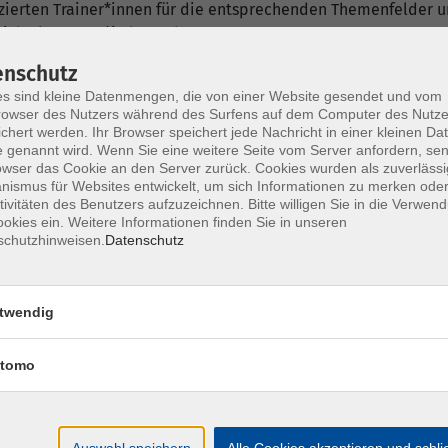
fizierten Trainer*innen für die entsprechenden Themenfelder
ich als Dozent*in bewerben.
enschutz
s sind kleine Datenmengen, die von einer Website gesendet und vom
owser des Nutzers während des Surfens auf dem Computer des Nutze
chert werden. Ihr Browser speichert jede Nachricht in einer kleinen Dat
 genannt wird. Wenn Sie eine weitere Seite vom Server anfordern, se
owser das Cookie an den Server zurück. Cookies wurden als zuverlässi
nt*innen
ismus für Websites entwickelt, um sich Informationen zu merken oder
tivitäten des Benutzers aufzuzeichnen. Bitte willigen Sie in die Verwen
okies ein. Weitere Informationen finden Sie in unseren
schutzhinweisen.
Datenschutz
twendig
Do. 01.
tomo
Hamm
Auswahl speichern
Alle Cookies akzeptieren und schl