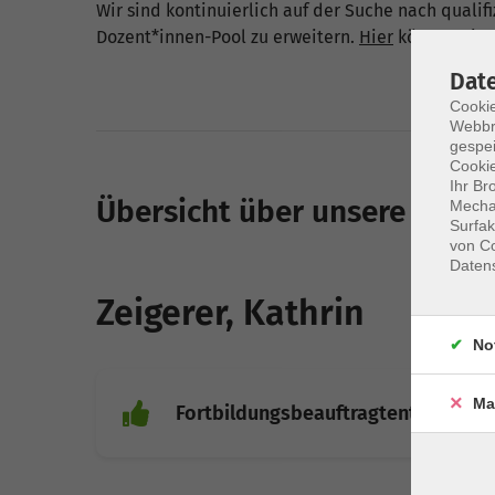
Wir sind kontinuierlich auf der Suche nach quali
Dozent*innen-Pool zu erweitern.
Hier
können Sie s
Dat
Cookie
Webbr
gespei
Cookie
Ihr Br
Übersicht über unsere Doze
Mechan
Surfak
von Co
Daten
Zeigerer, Kathrin
No
Ma
Fortbildungsbeauftragtentagung