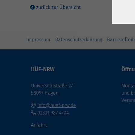
zurück zur Übersicht
Impressum
Datenschutzerklärung
Barrierefreih
HÜF-NRW
Öffnu
Universitätstraße 27
Montag
58097 Hagen
und bi
Veran
info@huef-nrw.de
02331 987 4704
Anfahrt