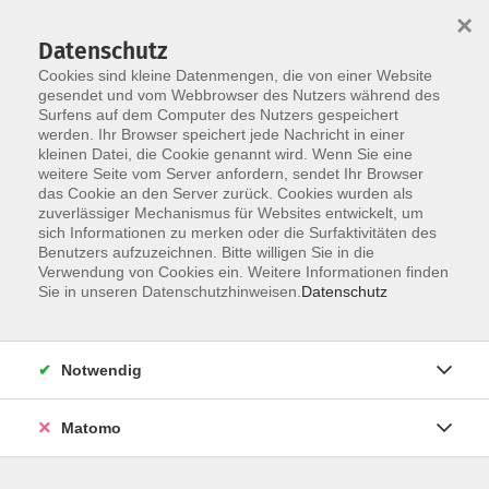
Startseite
Über uns
Informationen
Veranstaltungen
×
Kategorien
Dozent*innen
ILIAS
Datenschutz
Cookies sind kleine Datenmengen, die von einer Website
gesendet und vom Webbrowser des Nutzers während des
Surfens auf dem Computer des Nutzers gespeichert
werden. Ihr Browser speichert jede Nachricht in einer
kleinen Datei, die Cookie genannt wird. Wenn Sie eine
weitere Seite vom Server anfordern, sendet Ihr Browser
Skip to main content
You are here:
das Cookie an den Server zurück. Cookies wurden als
Dozent*innen
zuverlässiger Mechanismus für Websites entwickelt, um
sich Informationen zu merken oder die Surfaktivitäten des
Benutzers aufzuzeichnen. Bitte willigen Sie in die
Verwendung von Cookies ein. Weitere Informationen finden
Dozent*in werden
Sie in unseren Datenschutzhinweisen.
Datenschutz
Wir sind kontinuierlich auf der Suche nach qualifizierten
Trainer*innen für die entsprechenden Themenfelder
Notwendig
unseres Veranstaltungsangebot, um unseren
Dozent*innen-Pool zu erweitern.
Hier
können Sie sich als
Matomo
Dozent*in bewerben.