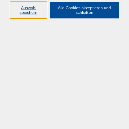
Auswahl
Alle Cookies akzeptieren und
speichern
schließen
Übersicht über unsere Dozent*innen
Hampel Loureiro, Aline
Zoll
Di. 29.09.2026 10:00
Hagen
zurück zur Übersicht