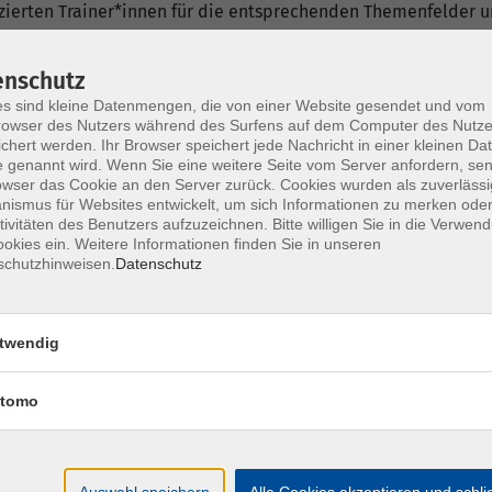
fizierten Trainer*innen für die entsprechenden Themenfelder
ich als Dozent*in bewerben.
enschutz
s sind kleine Datenmengen, die von einer Website gesendet und vom
owser des Nutzers während des Surfens auf dem Computer des Nutze
chert werden. Ihr Browser speichert jede Nachricht in einer kleinen Dat
 genannt wird. Wenn Sie eine weitere Seite vom Server anfordern, se
owser das Cookie an den Server zurück. Cookies wurden als zuverlässi
nt*innen
ismus für Websites entwickelt, um sich Informationen zu merken oder
tivitäten des Benutzers aufzuzeichnen. Bitte willigen Sie in die Verwen
okies ein. Weitere Informationen finden Sie in unseren
schutzhinweisen.
Datenschutz
twendig
Di. 21.
tomo
Herde
Auswahl speichern
Alle Cookies akzeptieren und schl