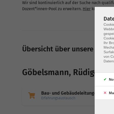
Wir sind kontinuierlich auf der Suche nach quali
Dozent*innen-Pool zu erweitern.
Hier
können Sie s
Dat
Cookie
Webbr
gespei
Cookie
Ihr Br
Übersicht über unsere Doze
Mechan
Surfak
von Co
Daten
Göbelsmann, Rüdiger
No
Bau- und Gebäudeleitungen
Ma
Erfahrungsaustausch