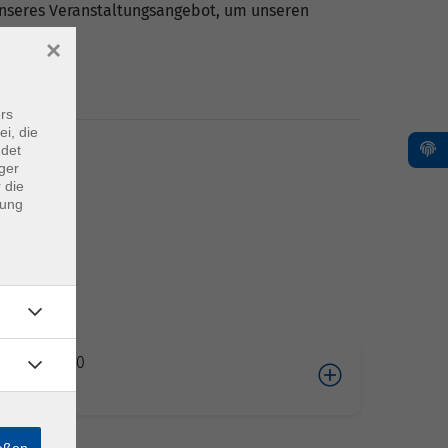
 unseres Veranstaltungsangebot, um unseren
×
rs
ei, die
ndet
ger
 die
dung
04.2026 10:00
cke
ießen