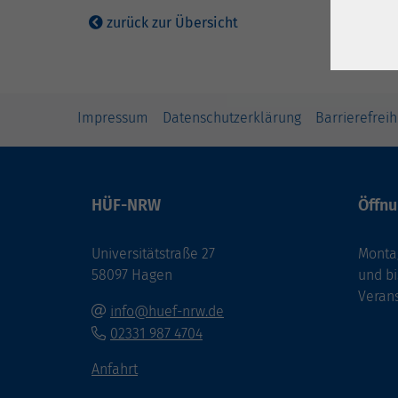
zurück zur Übersicht
Impressum
Datenschutzerklärung
Barrierefreih
HÜF-NRW
Öffnu
Universitätstraße 27
Montag
58097 Hagen
und bi
Veran
info@huef-nrw.de
02331 987 4704
Anfahrt