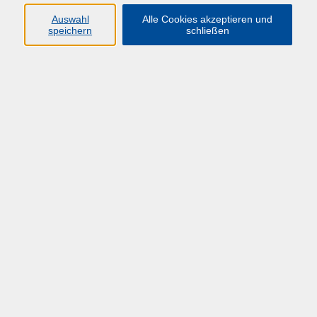
Auswahl
Alle Cookies akzeptieren und
speichern
schließen
Übersicht über unsere Dozent*innen
Piepenstock, Carolin
Erfolgreiches Recruiting im
Gebäudemanagement in Zeiten des
Fachkräftemangels *NEU*
Mi. 15.04.2026 09:00
Online
zurück zur Übersicht