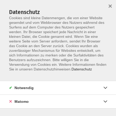
Startseite
Über uns
Informationen
Veranstaltungen
×
Kategorien
Dozent*innen
ILIAS
Datenschutz
Cookies sind kleine Datenmengen, die von einer Website
gesendet und vom Webbrowser des Nutzers während des
Surfens auf dem Computer des Nutzers gespeichert
werden. Ihr Browser speichert jede Nachricht in einer
kleinen Datei, die Cookie genannt wird. Wenn Sie eine
weitere Seite vom Server anfordern, sendet Ihr Browser
Skip to main content
You are here:
das Cookie an den Server zurück. Cookies wurden als
Dozent*innen
zuverlässiger Mechanismus für Websites entwickelt, um
sich Informationen zu merken oder die Surfaktivitäten des
Benutzers aufzuzeichnen. Bitte willigen Sie in die
Verwendung von Cookies ein. Weitere Informationen finden
Dozent*in werden
Sie in unseren Datenschutzhinweisen.
Datenschutz
Wir sind kontinuierlich auf der Suche nach qualifizierten
Trainer*innen für die entsprechenden Themenfelder
Notwendig
unseres Veranstaltungsangebot, um unseren
Dozent*innen-Pool zu erweitern.
Hier
können Sie sich als
Matomo
Dozent*in bewerben.