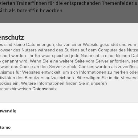
fizierten Trainer*innen für die entsprechenden Themenfelder
ich als Dozent*in bewerben.
enschutz
s sind kleine Datenmengen, die von einer Website gesendet und vom
owser des Nutzers während des Surfens auf dem Computer des Nutze
chert werden. Ihr Browser speichert jede Nachricht in einer kleinen Dat
nt*innen
 genannt wird. Wenn Sie eine weitere Seite vom Server anfordern, se
owser das Cookie an den Server zurück. Cookies wurden als zuverlässi
ismus für Websites entwickelt, um sich Informationen zu merken oder
tivitäten des Benutzers aufzuzeichnen. Bitte willigen Sie in die Verwen
okies ein. Weitere Informationen finden Sie in unseren
schutzhinweisen.
Datenschutz
twendig
Mo. 20.
 und Musikhochschulen
Hagen
tomo