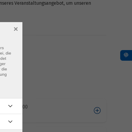
 unseres Veranstaltungsangebot, um unseren
×
rs
ei, die
ndet
ger
 die
dung
04.2026 10:00