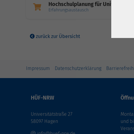
Hochschulplanung für Universitäte
Erfahrungsaustausch
zurück zur Übersicht
Impressum
Datenschutzerklärung
Barrierefreih
HÜF-NRW
Öffnu
Universitätstraße 27
Montag
58097 Hagen
und bi
Veran
info@huef-nrw.de