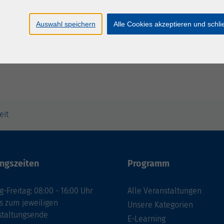
Do. 23.
n
Herde
Auswahl speichern
Alle Cookies akzeptieren und schl
eit
ngszeiten
Programm
-Freitag: 08:00 - 16:00 Uhr
Alle Veranstaltungen
s zum jeweiligen
Unsere Kategorien
staltungsende
E-Learning