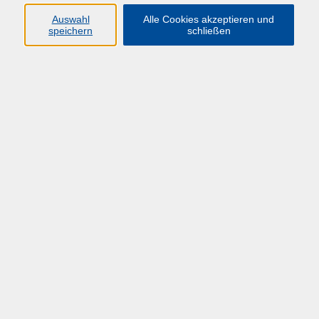
Auswahl
Alle Cookies akzeptieren und
speichern
schließen
Übersicht über unsere Dozent*innen
Kluge, Prof. Dr. Annette
Machtmissbrauch an Hochschulen
Mi. 25.02.2026 10:00
Herne
zurück zur Übersicht