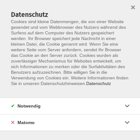
Startseite
Über uns
Informationen
Veranstaltungen
×
Kategorien
Dozent*innen
ILIAS
Datenschutz
Cookies sind kleine Datenmengen, die von einer Website
gesendet und vom Webbrowser des Nutzers während des
Surfens auf dem Computer des Nutzers gespeichert
werden. Ihr Browser speichert jede Nachricht in einer
kleinen Datei, die Cookie genannt wird. Wenn Sie eine
weitere Seite vom Server anfordern, sendet Ihr Browser
Skip to main content
You are here:
das Cookie an den Server zurück. Cookies wurden als
Dozent*innen
zuverlässiger Mechanismus für Websites entwickelt, um
sich Informationen zu merken oder die Surfaktivitäten des
Benutzers aufzuzeichnen. Bitte willigen Sie in die
Verwendung von Cookies ein. Weitere Informationen finden
Dozent*in werden
Sie in unseren Datenschutzhinweisen.
Datenschutz
Wir sind kontinuierlich auf der Suche nach qualifizierten
Trainer*innen für die entsprechenden Themenfelder
Notwendig
unseres Veranstaltungsangebot, um unseren
Dozent*innen-Pool zu erweitern.
Hier
können Sie sich als
Matomo
Dozent*in bewerben.