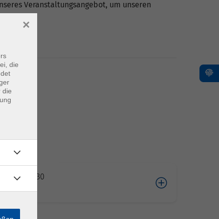
 unseres Veranstaltungsangebot, um unseren
×
rs
ei, die
ndet
ger
 die
dung
10.2026 09:30
ießen