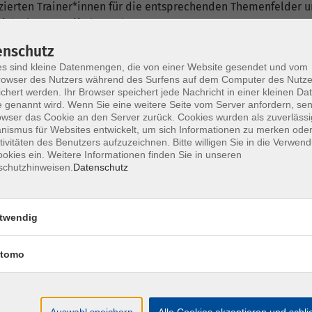
fizierten Trainer*innen für die entsprechenden Themenfelder
ich als Dozent*in bewerben.
enschutz
s sind kleine Datenmengen, die von einer Website gesendet und vom
owser des Nutzers während des Surfens auf dem Computer des Nutze
chert werden. Ihr Browser speichert jede Nachricht in einer kleinen Dat
 genannt wird. Wenn Sie eine weitere Seite vom Server anfordern, se
owser das Cookie an den Server zurück. Cookies wurden als zuverlässi
nt*innen
ismus für Websites entwickelt, um sich Informationen zu merken oder
tivitäten des Benutzers aufzuzeichnen. Bitte willigen Sie in die Verwen
okies ein. Weitere Informationen finden Sie in unseren
schutzhinweisen.
Datenschutz
twendig
anzen nach dem neuen HIS
Mo. 05.
tomo
Online
Auswahl speichern
Alle Cookies akzeptieren und schl