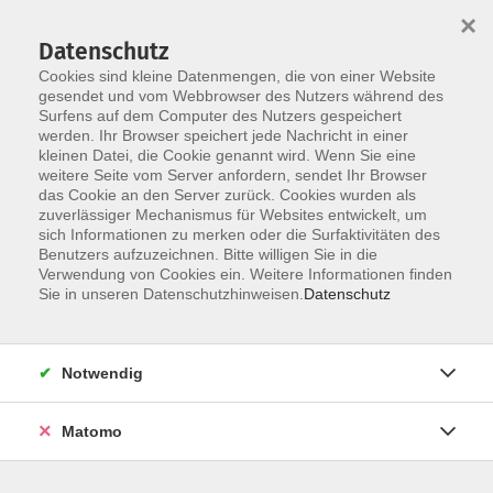
Startseite
Über uns
Informationen
Veranstaltungen
×
Kategorien
Dozent*innen
ILIAS
Datenschutz
Cookies sind kleine Datenmengen, die von einer Website
gesendet und vom Webbrowser des Nutzers während des
Surfens auf dem Computer des Nutzers gespeichert
werden. Ihr Browser speichert jede Nachricht in einer
kleinen Datei, die Cookie genannt wird. Wenn Sie eine
weitere Seite vom Server anfordern, sendet Ihr Browser
Skip to main content
You are here:
das Cookie an den Server zurück. Cookies wurden als
Dozent*innen
zuverlässiger Mechanismus für Websites entwickelt, um
sich Informationen zu merken oder die Surfaktivitäten des
Benutzers aufzuzeichnen. Bitte willigen Sie in die
Verwendung von Cookies ein. Weitere Informationen finden
Dozent*in werden
Sie in unseren Datenschutzhinweisen.
Datenschutz
Wir sind kontinuierlich auf der Suche nach qualifizierten
Trainer*innen für die entsprechenden Themenfelder
Notwendig
unseres Veranstaltungsangebot, um unseren
Dozent*innen-Pool zu erweitern.
Hier
können Sie sich als
Matomo
Dozent*in bewerben.