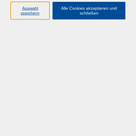
Auswahl
Alle Cookies akzeptieren und
speichern
schließen
Übersicht über unsere Dozent*innen
Sander, Claudia
MACH - Fachadministration Personal
Do. 30.04.2026 10:00
Hagen
MACH - Fachadministration Finanzen
Do. 07.05.2026 10:00
Hagen