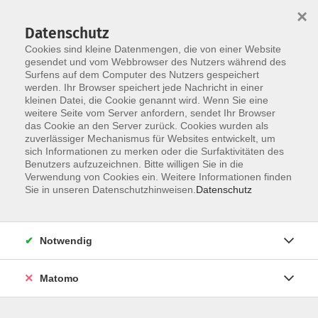
Startseite
Über uns
Informationen
Veranstaltungen
×
Kategorien
Dozent*innen
ILIAS
Datenschutz
Cookies sind kleine Datenmengen, die von einer Website
gesendet und vom Webbrowser des Nutzers während des
Surfens auf dem Computer des Nutzers gespeichert
werden. Ihr Browser speichert jede Nachricht in einer
kleinen Datei, die Cookie genannt wird. Wenn Sie eine
weitere Seite vom Server anfordern, sendet Ihr Browser
Skip to main content
You are here:
das Cookie an den Server zurück. Cookies wurden als
Dozent*innen
zuverlässiger Mechanismus für Websites entwickelt, um
sich Informationen zu merken oder die Surfaktivitäten des
Benutzers aufzuzeichnen. Bitte willigen Sie in die
Verwendung von Cookies ein. Weitere Informationen finden
Dozent*in werden
Sie in unseren Datenschutzhinweisen.
Datenschutz
Wir sind kontinuierlich auf der Suche nach qualifizierten
Trainer*innen für die entsprechenden Themenfelder
Notwendig
unseres Veranstaltungsangebot, um unseren
Dozent*innen-Pool zu erweitern.
Hier
können Sie sich als
Matomo
Dozent*in bewerben.