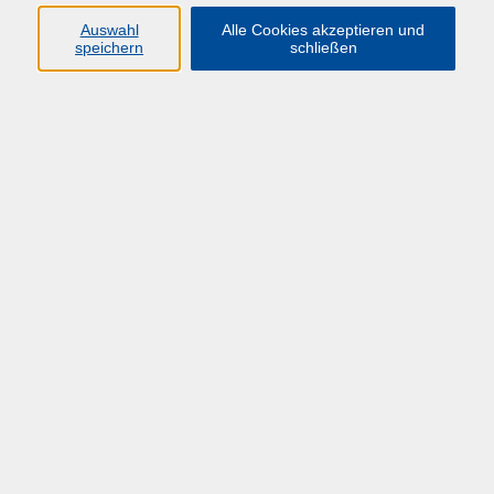
Auswahl
Alle Cookies akzeptieren und
speichern
schließen
Übersicht über unsere Dozent*innen
Hagedorny, Dr. des.
Matheus
Was ist Antisemitismus? Von antikem
Judenhass bis zur Israelfeindschaft
Di. 17.11.2026 09:00
Online
Geschichte und Gegenwart des arabisch-
israelischen Konflikts