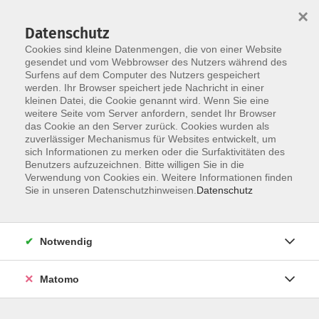
Startseite
Über uns
Informationen
Veranstaltungen
×
Kategorien
Dozent*innen
ILIAS
Datenschutz
Cookies sind kleine Datenmengen, die von einer Website
gesendet und vom Webbrowser des Nutzers während des
Surfens auf dem Computer des Nutzers gespeichert
werden. Ihr Browser speichert jede Nachricht in einer
kleinen Datei, die Cookie genannt wird. Wenn Sie eine
weitere Seite vom Server anfordern, sendet Ihr Browser
Skip to main content
You are here:
das Cookie an den Server zurück. Cookies wurden als
Dozent*innen
zuverlässiger Mechanismus für Websites entwickelt, um
sich Informationen zu merken oder die Surfaktivitäten des
Benutzers aufzuzeichnen. Bitte willigen Sie in die
Verwendung von Cookies ein. Weitere Informationen finden
Dozent*in werden
Sie in unseren Datenschutzhinweisen.
Datenschutz
Wir sind kontinuierlich auf der Suche nach qualifizierten
Trainer*innen für die entsprechenden Themenfelder
Notwendig
unseres Veranstaltungsangebot, um unseren
Dozent*innen-Pool zu erweitern.
Hier
können Sie sich als
Matomo
Dozent*in bewerben.