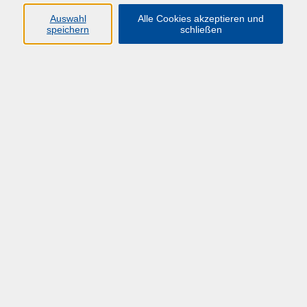
Auswahl
Alle Cookies akzeptieren und
speichern
schließen
Übersicht über unsere Dozent*innen
Gebel, Thomas
DMS-Verantwortliche eAkteCC
Mi. 06.05.2026 10:00
Hagen
zurück zur Übersicht