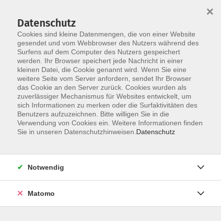
Startseite
Über uns
Informationen
Veranstaltungen
×
Kategorien
Dozent*innen
ILIAS
Datenschutz
Cookies sind kleine Datenmengen, die von einer Website
gesendet und vom Webbrowser des Nutzers während des
Surfens auf dem Computer des Nutzers gespeichert
werden. Ihr Browser speichert jede Nachricht in einer
kleinen Datei, die Cookie genannt wird. Wenn Sie eine
weitere Seite vom Server anfordern, sendet Ihr Browser
Skip to main content
You are here:
das Cookie an den Server zurück. Cookies wurden als
Dozent*innen
zuverlässiger Mechanismus für Websites entwickelt, um
sich Informationen zu merken oder die Surfaktivitäten des
Benutzers aufzuzeichnen. Bitte willigen Sie in die
Verwendung von Cookies ein. Weitere Informationen finden
Dozent*in werden
Sie in unseren Datenschutzhinweisen.
Datenschutz
Wir sind kontinuierlich auf der Suche nach qualifizierten
Trainer*innen für die entsprechenden Themenfelder
Notwendig
unseres Veranstaltungsangebot, um unseren
Dozent*innen-Pool zu erweitern.
Hier
können Sie sich als
Matomo
Dozent*in bewerben.