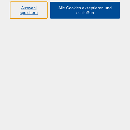
Auswahl
Alle Cookies akzeptieren und
speichern
schließen
Übersicht über unsere Dozent*innen
Lamcke, Marco
Stellenbewertung und Eingruppierung
technischer Beschäftigter im Bau- und
Gebäudemanagement - Herausforderungen,
Spielräume und Möglichkeiten *NEU*
Mo. 01.06.2026 10:00
Hagen
zurück zur Übersicht