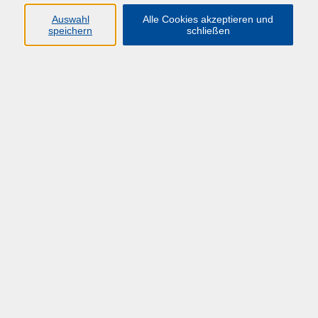
Auswahl
Alle Cookies akzeptieren und
speichern
schließen
Übersicht über unsere Dozent*innen
Wrede, Dr. Kathrin
Umwelt- und Energiemanagement nach dem
Energieeffizienzgesetz - Grundlagen und
Erfahrungen aus der Hochschulpraxis
Di. 03.02.2026 10:00
Hagen
zurück zur Übersicht