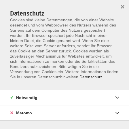
Startseite
Über uns
Informationen
Veranstaltungen
×
Kategorien
Dozent*innen
ILIAS
Datenschutz
Cookies sind kleine Datenmengen, die von einer Website
gesendet und vom Webbrowser des Nutzers während des
Surfens auf dem Computer des Nutzers gespeichert
werden. Ihr Browser speichert jede Nachricht in einer
kleinen Datei, die Cookie genannt wird. Wenn Sie eine
weitere Seite vom Server anfordern, sendet Ihr Browser
Skip to main content
You are here:
das Cookie an den Server zurück. Cookies wurden als
Dozent*innen
zuverlässiger Mechanismus für Websites entwickelt, um
sich Informationen zu merken oder die Surfaktivitäten des
Benutzers aufzuzeichnen. Bitte willigen Sie in die
Verwendung von Cookies ein. Weitere Informationen finden
Dozent*in werden
Sie in unseren Datenschutzhinweisen.
Datenschutz
Wir sind kontinuierlich auf der Suche nach qualifizierten
Trainer*innen für die entsprechenden Themenfelder
Notwendig
unseres Veranstaltungsangebot, um unseren
Dozent*innen-Pool zu erweitern.
Hier
können Sie sich als
Matomo
Dozent*in bewerben.