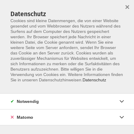
Startseite
Über uns
Informationen
Veranstaltungen
×
Kategorien
Dozent*innen
ILIAS
Datenschutz
Cookies sind kleine Datenmengen, die von einer Website
gesendet und vom Webbrowser des Nutzers während des
Surfens auf dem Computer des Nutzers gespeichert
werden. Ihr Browser speichert jede Nachricht in einer
kleinen Datei, die Cookie genannt wird. Wenn Sie eine
weitere Seite vom Server anfordern, sendet Ihr Browser
Skip to main content
You are here:
das Cookie an den Server zurück. Cookies wurden als
Dozent*innen
zuverlässiger Mechanismus für Websites entwickelt, um
sich Informationen zu merken oder die Surfaktivitäten des
Benutzers aufzuzeichnen. Bitte willigen Sie in die
Verwendung von Cookies ein. Weitere Informationen finden
Dozent*in werden
Sie in unseren Datenschutzhinweisen.
Datenschutz
Wir sind kontinuierlich auf der Suche nach qualifizierten
Trainer*innen für die entsprechenden Themenfelder
Notwendig
unseres Veranstaltungsangebot, um unseren
Dozent*innen-Pool zu erweitern.
Hier
können Sie sich als
Matomo
Dozent*in bewerben.