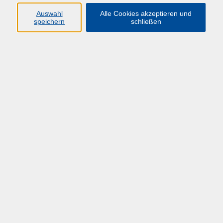
Auswahl
Alle Cookies akzeptieren und
speichern
schließen
Übersicht über unsere Dozent*innen
Moneth, Tatiana
Microsoft 365 - Erfahrungsaustausch I
Di. 03.03.2026 10:00
Online
Microsoft 365 - Erfahrungsaustausch II
Di. 29.09.2026 10:00
Hagen