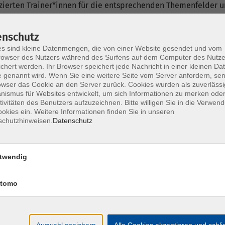
fizierten Trainer*innen für die entsprechenden Themenfelder
ich als Dozent*in bewerben.
enschutz
s sind kleine Datenmengen, die von einer Website gesendet und vom
owser des Nutzers während des Surfens auf dem Computer des Nutze
chert werden. Ihr Browser speichert jede Nachricht in einer kleinen Dat
 genannt wird. Wenn Sie eine weitere Seite vom Server anfordern, se
owser das Cookie an den Server zurück. Cookies wurden als zuverlässi
nt*innen
ismus für Websites entwickelt, um sich Informationen zu merken oder
tivitäten des Benutzers aufzuzeichnen. Bitte willigen Sie in die Verwen
okies ein. Weitere Informationen finden Sie in unseren
schutzhinweisen.
Datenschutz
twendig
Mi. 04.
tomo
Hagen
Auswahl speichern
Alle Cookies akzeptieren und schl