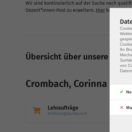
Wir sind kontinuierlich auf der Suche nach quali
Dozent*innen-Pool zu erweitern.
Hier
können Sie s
Dat
Cookie
Webbr
gespei
Cookie
Ihr Br
Übersicht über unsere Doze
Mechan
Surfak
von Co
Daten
Crombach, Corinna
No
Lehraufträge
Ma
Erfahrungsaustausch