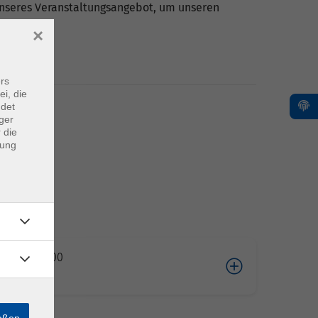
 unseres Veranstaltungsangebot, um unseren
×
rs
ei, die
ndet
ger
 die
dung
02.2026 10:00
ießen