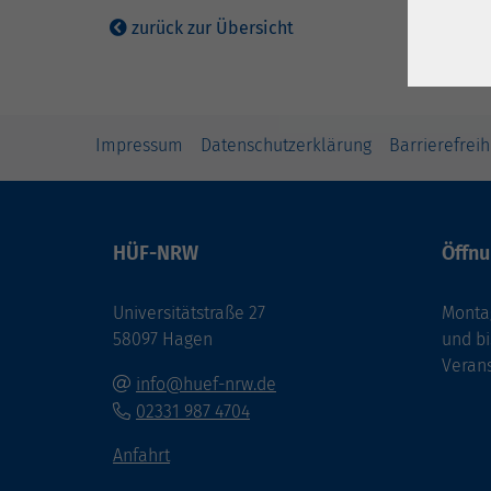
zurück zur Übersicht
Impressum
Datenschutzerklärung
Barrierefreih
HÜF-NRW
Öffnu
Universitätstraße 27
Montag
58097 Hagen
und bi
Veran
info@huef-nrw.de
02331 987 4704
Anfahrt