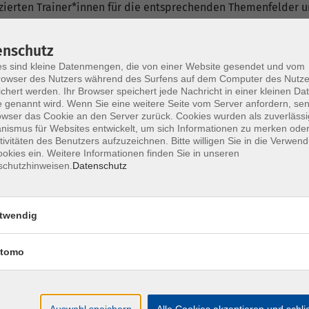
fizierten Trainer*innen für die entsprechenden Themenfelder
ich als Dozent*in bewerben.
enschutz
s sind kleine Datenmengen, die von einer Website gesendet und vom
owser des Nutzers während des Surfens auf dem Computer des Nutze
chert werden. Ihr Browser speichert jede Nachricht in einer kleinen Dat
 genannt wird. Wenn Sie eine weitere Seite vom Server anfordern, se
owser das Cookie an den Server zurück. Cookies wurden als zuverlässi
nt*innen
ismus für Websites entwickelt, um sich Informationen zu merken oder
tivitäten des Benutzers aufzuzeichnen. Bitte willigen Sie in die Verwen
okies ein. Weitere Informationen finden Sie in unseren
schutzhinweisen.
Datenschutz
twendig
Di. 05.
tomo
ulen NRW
Herde
Auswahl speichern
Alle Cookies akzeptieren und schl