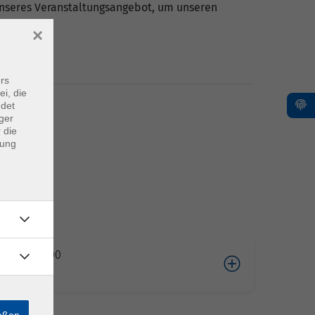
 unseres Veranstaltungsangebot, um unseren
×
rs
ei, die
ndet
ger
 die
dung
05.2026 10:00
cke
ießen