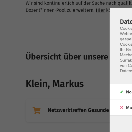
Wir sind kontinuierlich auf der Suche nach quali
Dozent*innen-Pool zu erweitern.
Hier
können Sie s
Dat
Cookie
Webbr
gespei
Cookie
Ihr Br
Übersicht über unsere Doze
Mechan
Surfak
von Co
Daten
Klein, Markus
No
Ma
Netzwerktreffen Gesunde Hochsch