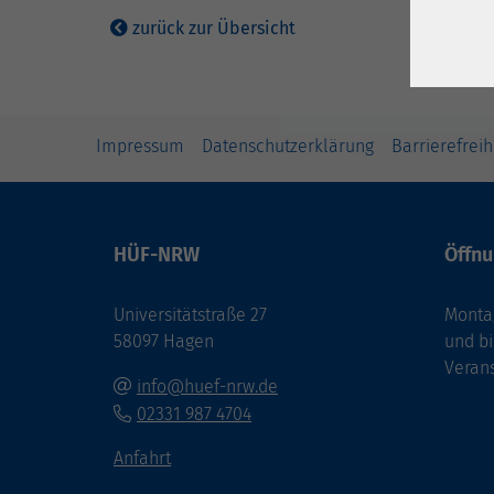
zurück zur Übersicht
Impressum
Datenschutzerklärung
Barrierefreih
HÜF-NRW
Öffnu
Universitätstraße 27
Montag
58097 Hagen
und bi
Veran
info@huef-nrw.de
02331 987 4704
Anfahrt