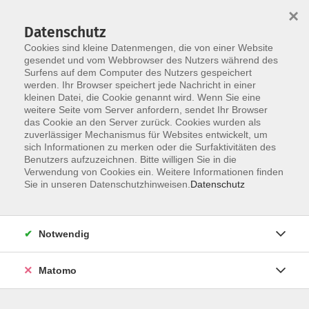
Startseite
Über uns
Informationen
Veranstaltungen
×
Kategorien
Dozent*innen
ILIAS
Datenschutz
Cookies sind kleine Datenmengen, die von einer Website
gesendet und vom Webbrowser des Nutzers während des
Surfens auf dem Computer des Nutzers gespeichert
werden. Ihr Browser speichert jede Nachricht in einer
kleinen Datei, die Cookie genannt wird. Wenn Sie eine
weitere Seite vom Server anfordern, sendet Ihr Browser
Skip to main content
You are here:
das Cookie an den Server zurück. Cookies wurden als
Dozent*innen
zuverlässiger Mechanismus für Websites entwickelt, um
sich Informationen zu merken oder die Surfaktivitäten des
Benutzers aufzuzeichnen. Bitte willigen Sie in die
Verwendung von Cookies ein. Weitere Informationen finden
Dozent*in werden
Sie in unseren Datenschutzhinweisen.
Datenschutz
Wir sind kontinuierlich auf der Suche nach qualifizierten
Trainer*innen für die entsprechenden Themenfelder
Notwendig
unseres Veranstaltungsangebot, um unseren
Dozent*innen-Pool zu erweitern.
Hier
können Sie sich als
Matomo
Dozent*in bewerben.