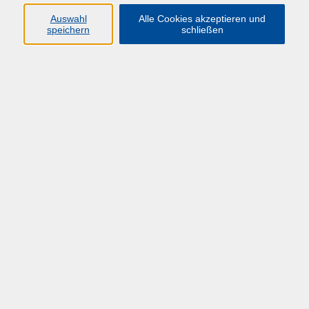
Auswahl
Alle Cookies akzeptieren und
speichern
schließen
Übersicht über unsere Dozent*innen
Der Dozent konnte leider nicht gefunden
werden
Impressum
Datenschutzerklärung
Barrierefreiheit
HÜF-NRW
Universitätstraße 27