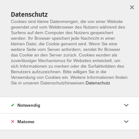
Startseite
Über uns
Informationen
Veranstaltungen
×
Kategorien
Dozent*innen
ILIAS
Datenschutz
Cookies sind kleine Datenmengen, die von einer Website
gesendet und vom Webbrowser des Nutzers während des
Surfens auf dem Computer des Nutzers gespeichert
werden. Ihr Browser speichert jede Nachricht in einer
kleinen Datei, die Cookie genannt wird. Wenn Sie eine
weitere Seite vom Server anfordern, sendet Ihr Browser
Skip to main content
You are here:
das Cookie an den Server zurück. Cookies wurden als
Dozent*innen
zuverlässiger Mechanismus für Websites entwickelt, um
sich Informationen zu merken oder die Surfaktivitäten des
Benutzers aufzuzeichnen. Bitte willigen Sie in die
Verwendung von Cookies ein. Weitere Informationen finden
Dozent*in werden
Sie in unseren Datenschutzhinweisen.
Datenschutz
Wir sind kontinuierlich auf der Suche nach qualifizierten
Trainer*innen für die entsprechenden Themenfelder
Notwendig
unseres Veranstaltungsangebot, um unseren
Dozent*innen-Pool zu erweitern.
Hier
können Sie sich als
Matomo
Dozent*in bewerben.