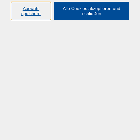
Auswahl
Alle Cookies akzeptieren und
speichern
schließen
Übersicht über unsere Dozent*innen
Bungert, Christina
EVB-IT Cloud
Do. 05.11.2026 09:00
Online
IT-Beschaffung mit EVB-IT
Mo. 23.11.2026 09:00
Online