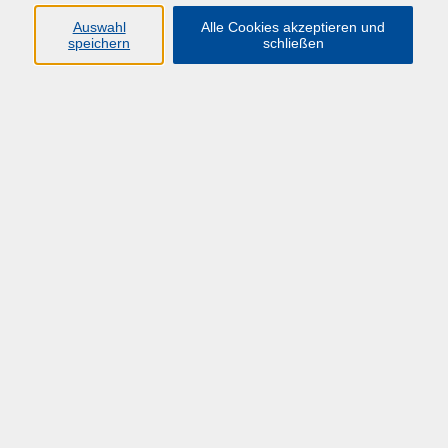
Auswahl
Alle Cookies akzeptieren und
speichern
schließen
Übersicht über unsere Dozent*innen
Wölkerling, Dr. Janett
Störungen beim Bau - Umgang mit Nachträgen
und Durchsetzung von
Mängelgewährleistungsansprüchen
Mi. 20.05.2026 09:00
Online
zurück zur Übersicht