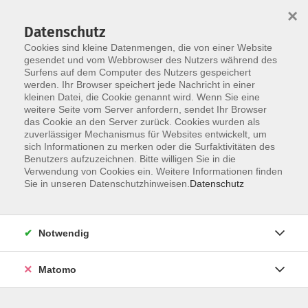
Startseite
Über uns
Informationen
Veranstaltungen
×
Kategorien
Dozent*innen
ILIAS
Datenschutz
Cookies sind kleine Datenmengen, die von einer Website
gesendet und vom Webbrowser des Nutzers während des
Surfens auf dem Computer des Nutzers gespeichert
werden. Ihr Browser speichert jede Nachricht in einer
kleinen Datei, die Cookie genannt wird. Wenn Sie eine
weitere Seite vom Server anfordern, sendet Ihr Browser
Skip to main content
You are here:
das Cookie an den Server zurück. Cookies wurden als
Dozent*innen
zuverlässiger Mechanismus für Websites entwickelt, um
sich Informationen zu merken oder die Surfaktivitäten des
Benutzers aufzuzeichnen. Bitte willigen Sie in die
Verwendung von Cookies ein. Weitere Informationen finden
Dozent*in werden
Sie in unseren Datenschutzhinweisen.
Datenschutz
Wir sind kontinuierlich auf der Suche nach qualifizierten
Trainer*innen für die entsprechenden Themenfelder
Notwendig
unseres Veranstaltungsangebot, um unseren
Dozent*innen-Pool zu erweitern.
Hier
können Sie sich als
Matomo
Dozent*in bewerben.