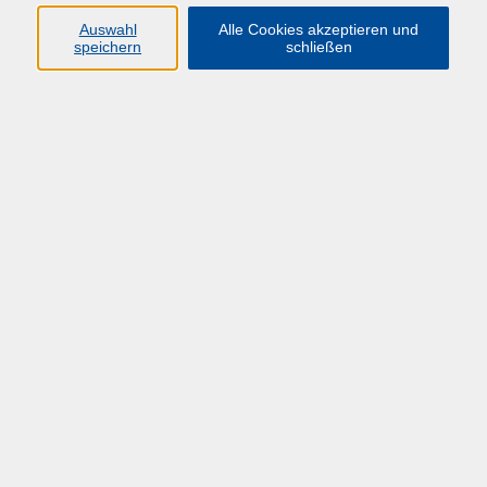
Auswahl
Alle Cookies akzeptieren und
speichern
schließen
Übersicht über unsere Dozent*innen
Schmitz, Dieter
Projektsteuerung im Hochschulbau
Vergaberecht/-modelle, Projektsteuerung und
Zusammenarbeit mit dem Bauherrn
Di. 10.03.2026 10:00
Hagen
zurück zur Übersicht