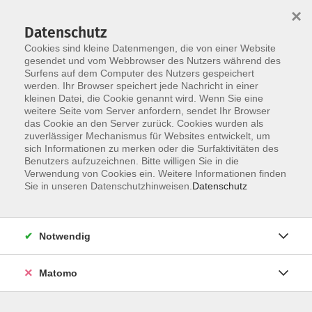
Startseite
Über uns
Informationen
Veranstaltungen
×
Kategorien
Dozent*innen
ILIAS
Datenschutz
Cookies sind kleine Datenmengen, die von einer Website
gesendet und vom Webbrowser des Nutzers während des
Surfens auf dem Computer des Nutzers gespeichert
werden. Ihr Browser speichert jede Nachricht in einer
kleinen Datei, die Cookie genannt wird. Wenn Sie eine
weitere Seite vom Server anfordern, sendet Ihr Browser
Skip to main content
You are here:
das Cookie an den Server zurück. Cookies wurden als
Dozent*innen
zuverlässiger Mechanismus für Websites entwickelt, um
sich Informationen zu merken oder die Surfaktivitäten des
Benutzers aufzuzeichnen. Bitte willigen Sie in die
Verwendung von Cookies ein. Weitere Informationen finden
Dozent*in werden
Sie in unseren Datenschutzhinweisen.
Datenschutz
Wir sind kontinuierlich auf der Suche nach qualifizierten
Trainer*innen für die entsprechenden Themenfelder
Notwendig
unseres Veranstaltungsangebot, um unseren
Dozent*innen-Pool zu erweitern.
Hier
können Sie sich als
Matomo
Dozent*in bewerben.