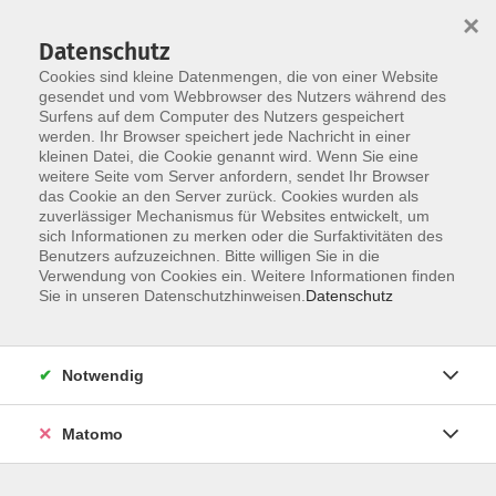
Startseite
Über uns
Informationen
Veranstaltungen
×
Kategorien
Dozent*innen
ILIAS
Datenschutz
Cookies sind kleine Datenmengen, die von einer Website
gesendet und vom Webbrowser des Nutzers während des
Surfens auf dem Computer des Nutzers gespeichert
werden. Ihr Browser speichert jede Nachricht in einer
kleinen Datei, die Cookie genannt wird. Wenn Sie eine
weitere Seite vom Server anfordern, sendet Ihr Browser
Skip to main content
You are here:
das Cookie an den Server zurück. Cookies wurden als
Informationen
Aktuelles
zuverlässiger Mechanismus für Websites entwickelt, um
sich Informationen zu merken oder die Surfaktivitäten des
Benutzers aufzuzeichnen. Bitte willigen Sie in die
Verwendung von Cookies ein. Weitere Informationen finden
IBAS: Fachforum „Ist das
Sie in unseren Datenschutzhinweisen.
Datenschutz
antisemitisch?“
13.05.2026
Notwendig
Definitionen von Antisemitismus erwecken die Erwartung,
Unsicherheiten im Umgang mit Antisemitismus zu
beseitigen. Tatsächlich sind sie im
Matomo
Wortsinne Arbeitsdefinitionen, die Raum für
verschiedene Interpretationen lassen, oft keine klaren